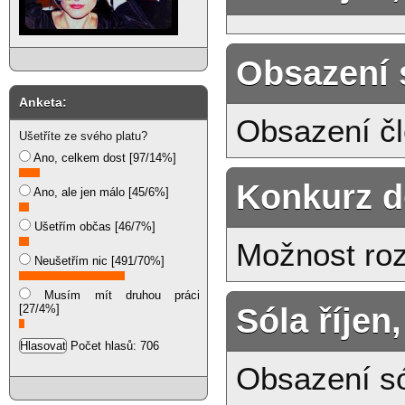
Obsazení 
Anketa:
Obsazení č
Ušetříte ze svého platu?
Ano, celkem dost [97/14%]
Konkurz d
Ano, ale jen málo [45/6%]
Ušetřím občas [46/7%]
Možnost roz
Neušetřím nic [491/70%]
Musím mít druhou práci
Sóla říjen
[27/4%]
Počet hlasů: 706
Obsazení só