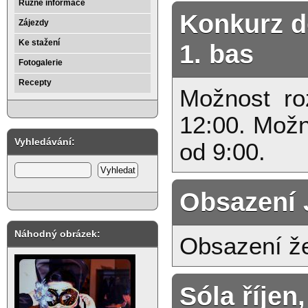
Různé informace
Konkurz d
Zájezdy
Ke stažení
1. bas
Fotogalerie
Recepty
Možnost ro
12:00. Možn
Vyhledávání:
od 9:00.
Obsazení J
Náhodný obrázek:
Obsazení že
Sóla říjen