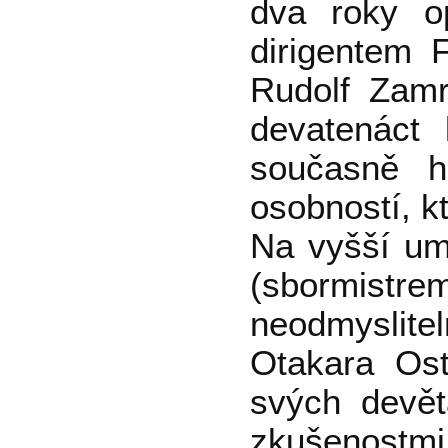
dva roky o
dirigentem 
Rudolf Zamr
devatenáct 
současně h
osobností, k
Na vyšší um
(sbormistr
neodmyslite
Otakara Ost
svých devět
zkušenostmi 