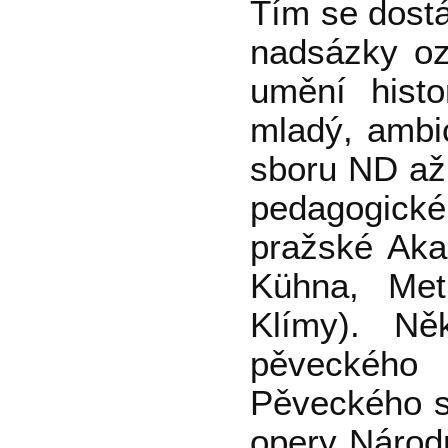
Tím se dostá
nadsázky oz
umění hist
mladý, ambi
sboru ND až 
pedagogické 
pražské Ak
Kühna, Met
Klímy). Ně
pěveckého 
Pěveckého sb
opery Národn