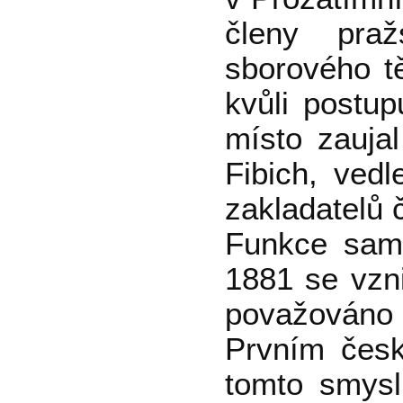
členy praž
sborového t
kvůli postup
místo zauja
Fibich, ved
zakladatelů 
Funkce samo
1881 se vzn
považováno 
Prvním česk
tomto smyslu