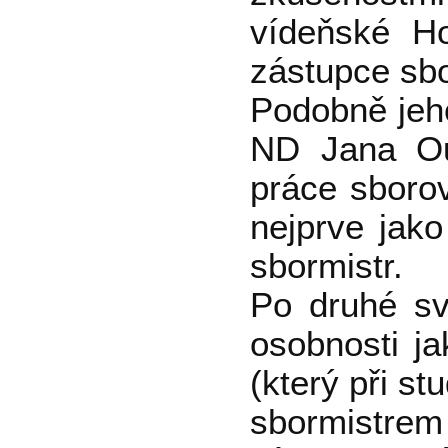
vídeňské Ho
zástupce sbo
Podobně jeho
ND Jana Ouř
práce sboro
nejprve jako
sbormistr.
Po druhé sv
osobnosti j
(který při s
sbormistrem