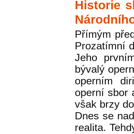
Historie 
Národního
Přímým před
Prozatímní d
Jeho první
bývalý opern
operním dir
operní sbor
však brzy do
Dnes se nad
realita. Teh