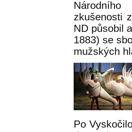
Národního 
zkušenosti z
ND působil a
1883) se sbo
mužských hl
Po Vyskočil