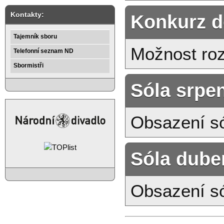
Kontakty:
Konkurz do
Tajemník sboru
Možnost roz
Telefonní seznam ND
Sbormistři
Sóla srpen
Obsazení só
Sóla dube
Obsazení só