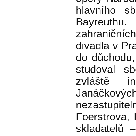
hlavního s
Bayreuthu.
zahraniční
divadla v Pr
do důchodu, 
studoval s
zvláště i
Janáčkovýc
nezastupitel
Foerstrova, 
skladatelů 