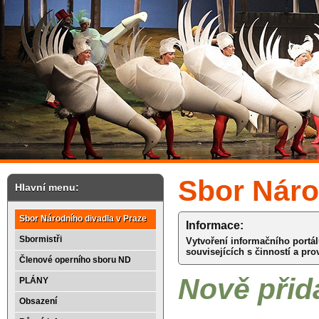
Sbor Náro
Hlavní menu:
Sbor Národního divadla v Praze
Informace:
Sbormistři
Vytvoření informačního portá
souvisejících s činností a pr
Členové operního sboru ND
Nově přid
PLÁNY
Obsazení