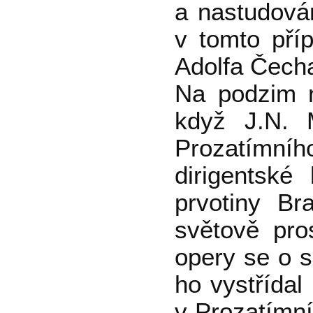
a nastudován
v tomto pří
Adolfa Čech
Na podzim r
když J.N. 
Prozatímní
dirigentské
prvotiny B
světově pro
opery se o s
ho vystřída
v Prozatímní